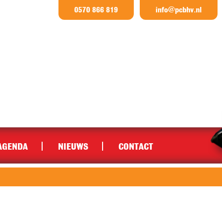
0570 866 819
info@pcbhv.nl
AGENDA
NIEUWS
CONTACT