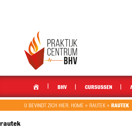
BHV
CURSUSSEN
U BEVINDT ZICH HIER:
HOME
»
RAUTEK
»
RAUTEK
rautek