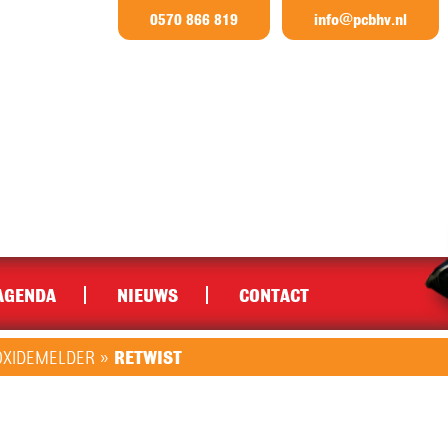
0570 866 819
info@pcbhv.nl
AGENDA
NIEUWS
CONTACT
OXIDEMELDER
»
RETWIST