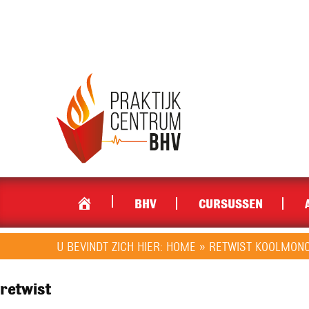
BHV
CURSUSSEN
U BEVINDT ZICH HIER:
HOME
»
RETWIST KOOLMON
retwist