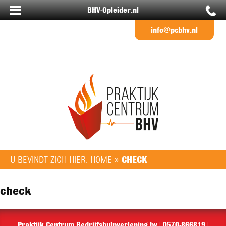
BHV-Opleider.nl
info@pcbhv.nl
U BEVINDT ZICH HIER:
HOME
»
CHECK
check
Praktijk Centrum Bedrijfshulpverlening bv | 0570-866819 |