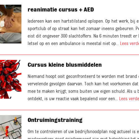
reanimatie cursus + AED
Iedereen kan een hartstilstand oplopen. Op het werk, bij 
sportclub of op straat kan het zomaar ineens gebeuren. 
eist dit ongeveer 300 slachtoffers. Na 6 minuten treedt er 
letsel op en een ambulance is meestal niet op...
Lees verd
Cursus kleine blusmiddelen
Niemand hoopt ooit geconfronteerd te worden met brand 
vervelende gevolgen daarvan. Toch kan het voorkomen dat
mee te maken krijgt; soms buiten uw eigen schuld. Als u 
ontdekt, is uw reactie vaak bepalend voor een...
Lees verde
Ontruimingstraining
Om te controleren of uw bedrijfsnoodplan nog actueel is 
medewerkers goed geïnformeerd zijn met betrekking tot w