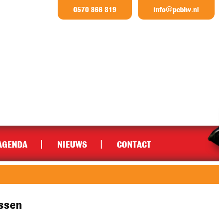
0570 866 819
info@pcbhv.nl
AGENDA
NIEUWS
CONTACT
ssen