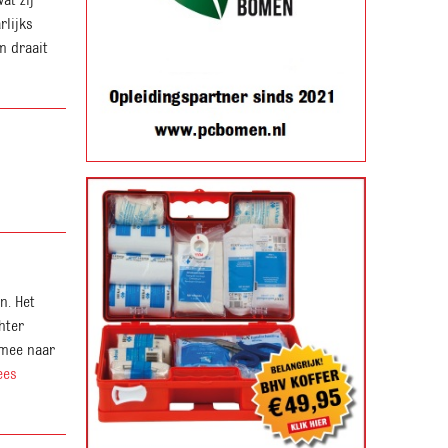
rlijks
m draait
n. Het
hter
 mee naar
ees