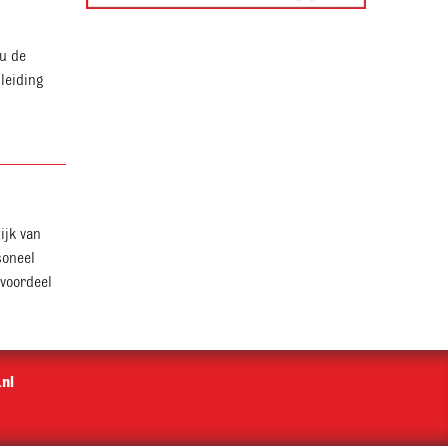
 u de
leiding
tijk van
soneel
 voordeel
nl