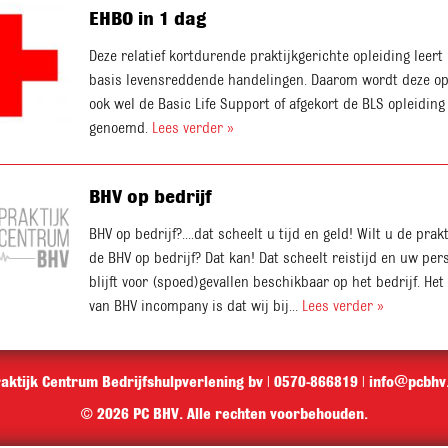
EHBO in 1 dag
Deze relatief kortdurende praktijkgerichte opleiding leert
basis levensreddende handelingen. Daarom wordt deze op
ook wel de Basic Life Support of afgekort de BLS opleiding
genoemd.
Lees verder »
BHV op bedrijf
BHV op bedrijf?....dat scheelt u tijd en geld! Wilt u de prak
de BHV op bedrijf? Dat kan! Dat scheelt reistijd en uw per
blijft voor (spoed)gevallen beschikbaar op het bedrijf. Het
van BHV incompany is dat wij bij...
Lees verder »
aktijk Centrum Bedrijfshulpverlening bv | 0570-866819 |
info@pcbhv.
© 2026 PC BHV. Alle rechten voorbehouden.