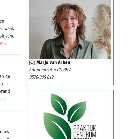
een
Per week
blijvend
er »
Marjo van Arken
Administratie PC BHV
en de
0570-866 819
 u er
brand
r »
en uw
at zij