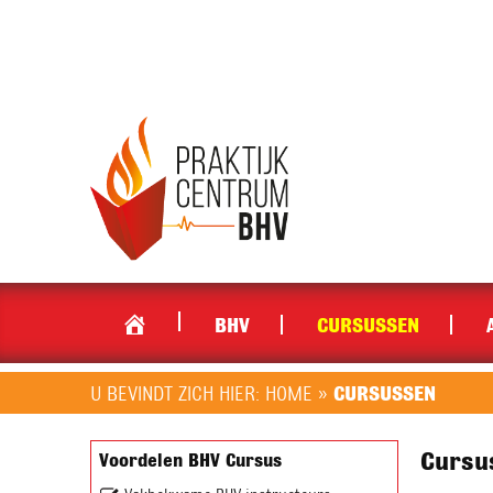
BHV
CURSUSSEN
U BEVINDT ZICH HIER:
HOME
»
CURSUSSEN
Cursu
Voordelen BHV Cursus