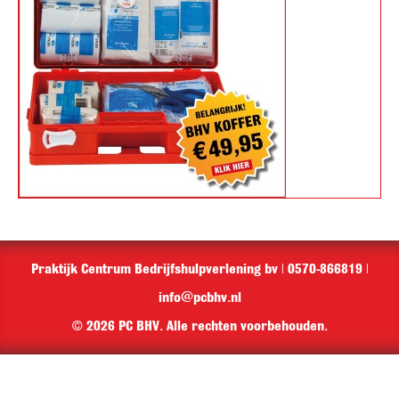
Praktijk Centrum Bedrijfshulpverlening bv | 0570-866819 |
info@pcbhv.nl
© 2026 PC BHV. Alle rechten voorbehouden.