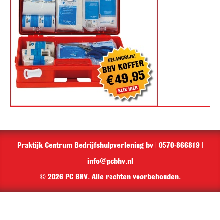
Praktijk Centrum Bedrijfshulpverlening bv | 0570-866819 |
info@pcbhv.nl
© 2026 PC BHV. Alle rechten voorbehouden.