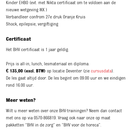
Kinder EHBO (evt. met Nikta certificaat om te voldoen aan de
nieuwe wetgeving IKK )
Verbandleer confrom 27e druk Oranje Kruis
Shock, epilepsie, vergiftiging
Certificaat
Het BHV certificaat is 1 jaar geldig.
Prijs is all-in, lunch, lesmateriaal en diploma.
€ 135,00 (excl. BTW)
op locatie Deventer (zie
cursusdata
).
De les gaat altijd door. De les begint om 09.00 uur en we eindigen
rond 16.00 uur.
Meer weten?
Wilt u meer weten over onze BHV-trainingen? Neem dan contact
met ons op via 0570-866819. Vraag ook naar onze op maat
pakketten “BHV in de zorg” en “BHV voor de horeca”.