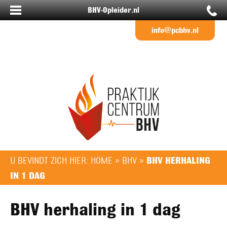
BHV-Opleider.nl
info@pcbhv.nl
U BEVINDT ZICH HIER:
HOME
»
BHV
»
BHV HERHALING
IN 1 DAG
BHV herhaling in 1 dag