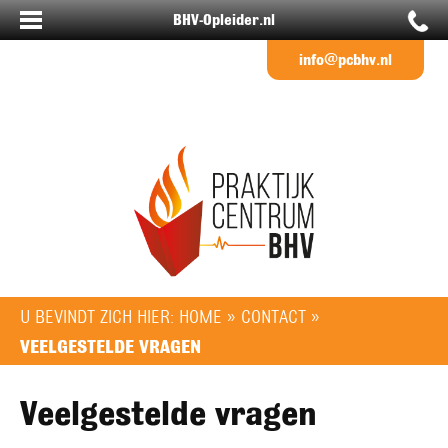
BHV-Opleider.nl
info@pcbhv.nl
U BEVINDT ZICH HIER:
HOME
»
CONTACT
»
VEELGESTELDE VRAGEN
Veelgestelde vragen