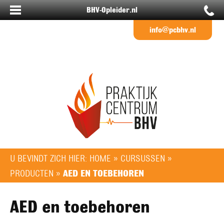
BHV-Opleider.nl
info@pcbhv.nl
U BEVINDT ZICH HIER:
HOME
»
CURSUSSEN
»
PRODUCTEN
»
AED EN TOEBEHOREN
AED en toebehoren