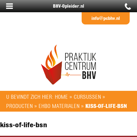
BHV-Opleider.nl
info@pcbhv.nl
U BEVINDT ZICH HIER:
HOME
»
CURSUSSEN
»
PRODUCTEN
»
EHBO MATERIALEN
»
KISS-OF-LIFE-BSN
kiss-of-life-bsn