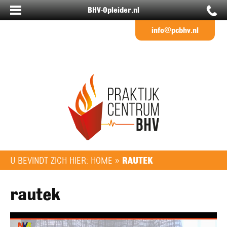
BHV-Opleider.nl
info@pcbhv.nl
U BEVINDT ZICH HIER:
HOME
»
RAUTEK
rautek
Videospeler